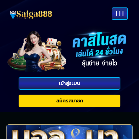
| | |
เข้าสู่ระบบ
สมัครสมาชิก