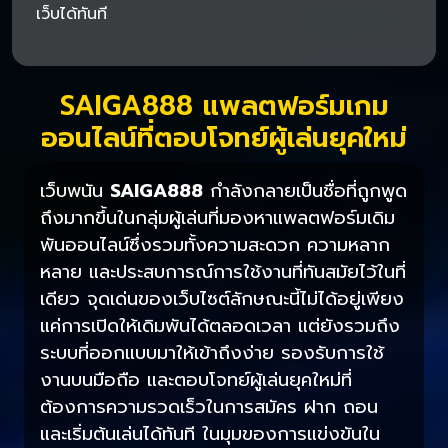
เว็บได้ทันที
SAIGA888 แพลตฟอร์มเกม
ออนไลน์ที่ตอบโจทย์ผู้เล่นยุคใหม่
เว็บพนัน
SAIGA888
กำลังกลายเป็นชื่อที่ถูกพูด
ถึงมากขึ้นในกลุ่มผู้เล่นที่มองหาแพลตฟอร์มเดิม
พันออนไลน์ซึ่งรวมทั้งความสะดวก ความหลาก
หลาย และประสบการณ์การใช้งานที่ทันสมัยไว้ในที่
เดียว จุดเด่นของเว็บไซต์ลักษณะนี้ไม่ได้อยู่เพียง
แค่การเปิดให้เดิมพันได้ตลอดเวลา แต่ยังรวมถึง
ระบบที่ออกแบบมาให้เข้าถึงง่าย รองรับการใช้
งานบนมือถือ และตอบโจทย์ผู้เล่นยุคใหม่ที่
ต้องการความรวดเร็วในการสมัคร ฝาก ถอน
และเริ่มต้นเล่นได้ทันที ในมุมของการแข่งขันใน