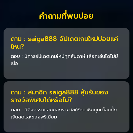
คำถามที่พบบ่อย
ถาม : saiga888 อัปเดตเกมใหม่บ่อยแค่
ไหน?
ตอบ : มีการอัปเดตเกมใหม่ทุกสัปดาห์ เลือกเล่นได้ไม่มี
เบื่อ
ถาม : สมาชิก saiga888 ลุ้นรับของ
รางวัลพิเศษได้หรือไม่?
ตอบ : มีกิจกรรมแจกของรางวัลให้สมาชิกทุกเดือนทั้ง
เงินสดและของพรีเมียม