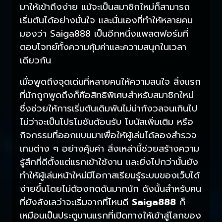
มาให้เข้าถึงง่าย แม้จะเป็นสมาชิกใหม่ก็สามารถ
เริ่มต้นได้อย่างมั่นใจ และนั่นเองที่ทำให้หลายคน
มองว่า Saiga888 เป็นอีกหนึ่งแพลตฟอร์มที่
ตอบโจทย์ทั้งความคุ้มค่าและความสนุกในเวลา
เดียวกัน
เมื่อพูดถึงจุดเด่นที่หลายคนให้ความสนใจ สิ่งแรก
ที่มักถูกพูดถึงก็คือสิทธิพิเศษสำหรับสมาชิกใหม่
ซึ่งช่วยให้การเริ่มต้นเดิมพันไม่น่ากังวลจนเกินไป
ไม่ว่าจะเป็นโปรโมชันต้อนรับ โบนัสเพิ่มเติม หรือ
กิจกรรมที่ออกแบบมาเพื่อให้ผู้เล่นได้ลองสำรวจ
เกมต่าง ๆ อย่างคุ้มค่า สิ่งเหล่านี้ช่วยสร้างความ
รู้สึกที่ดีตั้งแต่แรกเข้าใช้งาน และยิ่งไปกว่านั้นยัง
ทำให้ผู้เล่นหน้าใหม่มีโอกาสเรียนรู้ระบบของเว็บได้
ง่ายขึ้นโดยไม่ต้องกดดันมากนัก ดังนั้นสำหรับคน
ที่ยังลังเลว่าจะเริ่มจากที่ไหนดี
Saiga888
ก็
เหมือนเป็นประตูบานแรกที่เปิดทางให้เข้าสู่โลกของ