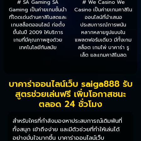
# SA Gaming SA
# We Casino We
Gaming เป็นค่ายเกมชั้นนำ
Casino เป็นค่ายเกมคาสิโน
ที่โดดเด่นด้านคาสิโนสดและ
ออนไลน์ที่นำเสนอ
เกมสล็อตออนไลน์ ก่อตั้ง
ประสบการณ์การพนัน
ขึ้นในปี 2009 ให้บริการ
หลากหลายรูปแบบใน
เกมที่มีคุณภาพสูงด้วย
แพลตฟอร์มเดียว มีทั้งเกม
เทคโนโลยีทันสมัย
สล็อต เกมไพ่ บาคาร่า รู
เล็ต และเกมคาสิโนสด
บาคาร่าออนไลน์เว็บ saiga888 รับ
สูตรช่วยเล่นฟรี เพิ่มโอกาสชนะ
ตลอด 24 ชั่วโมง
สำหรับใครที่กำลังมองหาประสบการณ์เดิมพันที่
ทั้งสนุก เข้าถึงง่าย และมีตัวช่วยที่ทำให้เล่นได้
อย่างมั่นใจมากขึ้น บาคาร่าออนไลน์เว็บ