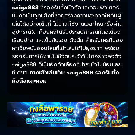
saiga888
ที่รองรับทั้งมือถือและคอมพิวเตอร์
นั้นถือเป็นจุดแข็งที่ช่วยสร้างความสะดวกให้กับผู้
เล่นได้อย่างเต็มที่ ไม่ว่าจะใช้งานเวลาไหนหรือผ่าน
อุปกรณ์ใด ก็ยังคงได้รับประสบการณ์ที่ต่อเนื่อง
เรียบง่าย และเป็นกันเอง ดังนั้น สำหรับใครที่มอง
หาเว็บพนันออนไลน์ที่เข้าเล่นได้ไม่ยุ่งยาก พร้อม
รองรับการใช้งานในชีวิตประจำวันได้อย่างลงตัว
saiga888 ก็เป็นอีกตัวเลือกที่น่าสนใจไม่น้อยเลย
ทีเดียว
ทางเข้าเล่นเว็บ saiga888 รองรับทั้ง
มือถือและคอม