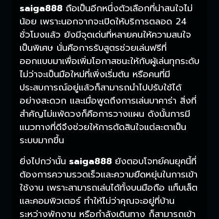
saiga888
ถือเป็นอีกหนึ่งตัวเลือกที่น่าสนใจไม่
น้อย เพราะนอกจากจะเปิดให้บริการตลอด 24
ชั่วโมงแล้ว ยังมีจุดเด่นที่หลายคนให้ความสนใจ
เป็นพิเศษ นั่นคือการรับสูตรช่วยเล่นฟรีที่
ออกแบบมาเพื่อเพิ่มโอกาสชนะให้กับผู้เล่นทุกระดับ
ไม่ว่าจะเป็นมือใหม่ที่เพิ่งเริ่มต้น หรือคนที่มี
ประสบการณ์อยู่แล้วก็สามารถนำไปปรับใช้ได้
อย่างสะดวก และเมื่อพูดถึงการเล่นบาคาร่า สิ่งที่
สำคัญไม่แพ้ดวงก็คือการวางแผน ดังนั้นการมี
แนวทางที่ดีจึงช่วยให้การตัดสินใจแต่ละตาเป็น
ระบบมากขึ้น
ยิ่งไปกว่านั้น
saiga888
ยังตอบโจทย์คนยุคนี้ที่
ต้องการความรวดเร็วและความยืดหยุ่นในการเข้า
ใช้งาน เพราะสามารถเล่นได้ทั้งบนมือถือ แท็บเล็ต
และคอมพิวเตอร์ ทำให้ไม่ว่าคุณจะอยู่ที่บ้าน
ระหว่างพักงาน หรือกำลังเดินทาง ก็สามารถเข้า