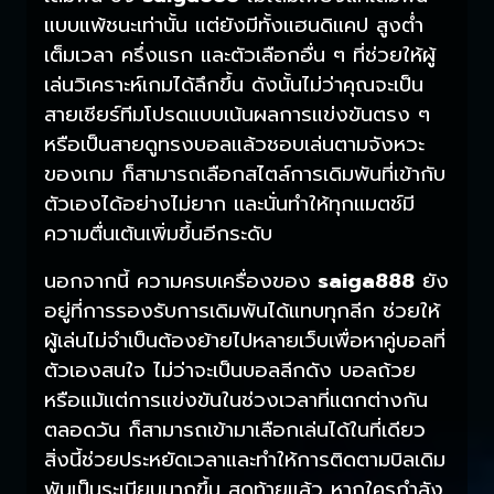
แบบแพ้ชนะเท่านั้น แต่ยังมีทั้งแฮนดิแคป สูงต่ำ
เต็มเวลา ครึ่งแรก และตัวเลือกอื่น ๆ ที่ช่วยให้ผู้
เล่นวิเคราะห์เกมได้ลึกขึ้น ดังนั้นไม่ว่าคุณจะเป็น
สายเชียร์ทีมโปรดแบบเน้นผลการแข่งขันตรง ๆ
หรือเป็นสายดูทรงบอลแล้วชอบเล่นตามจังหวะ
ของเกม ก็สามารถเลือกสไตล์การเดิมพันที่เข้ากับ
ตัวเองได้อย่างไม่ยาก และนั่นทำให้ทุกแมตช์มี
ความตื่นเต้นเพิ่มขึ้นอีกระดับ
นอกจากนี้ ความครบเครื่องของ
saiga888
ยัง
อยู่ที่การรองรับการเดิมพันได้แทบทุกลีก ช่วยให้
ผู้เล่นไม่จำเป็นต้องย้ายไปหลายเว็บเพื่อหาคู่บอลที่
ตัวเองสนใจ ไม่ว่าจะเป็นบอลลีกดัง บอลถ้วย
หรือแม้แต่การแข่งขันในช่วงเวลาที่แตกต่างกัน
ตลอดวัน ก็สามารถเข้ามาเลือกเล่นได้ในที่เดียว
สิ่งนี้ช่วยประหยัดเวลาและทำให้การติดตามบิลเดิม
พันเป็นระเบียบมากขึ้น สุดท้ายแล้ว หากใครกำลัง