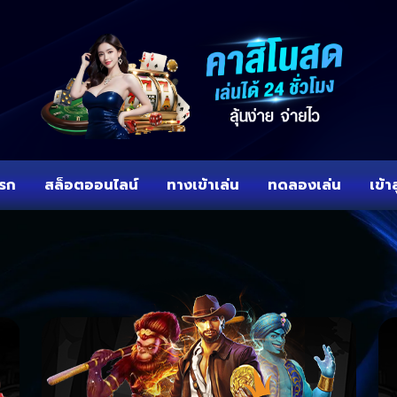
แรก
สล็อตออนไลน์
ทางเข้าเล่น
ทดลองเล่น
เข้า